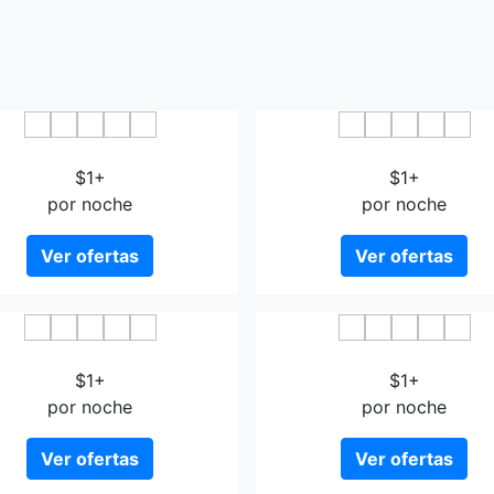
Hotel Yumeya
S-Peria Hotel Hakata
$1+
$1+
por noche
por noche
Ver ofertas
Ver ofertas
st Hotel Hakata Station
Hotel Hakata Nakasu I
$1+
$1+
por noche
por noche
Ver ofertas
Ver ofertas