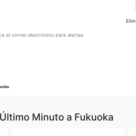
Elim
r a alertas de tarifa
Buscar Vuelos
uoka
 Último Minuto a Fukuoka