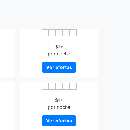
Forest Terrace Tenjinminami
$1+
por noche
Ver ofertas
nn
Tranquille Sumiyoshi
$1+
por noche
Ver ofertas