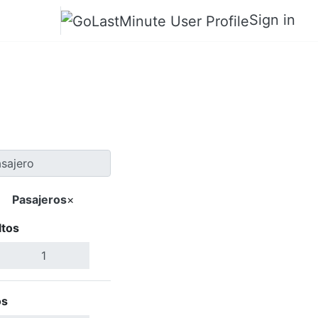
Sign in
o a Fukuoka
Pasajeros
×
ltos
Buscar Vuelos
os