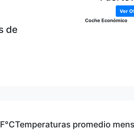
Ver O
Coche Económico
s de
°F
°C
Temperaturas promedio mens