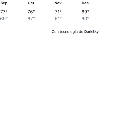
Sep
Oct
Nov
Dec
77°
76°
71°
69°
69°
67°
61°
60°
Con tecnología de
DarkSky