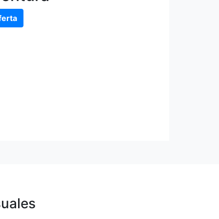
ferta
uales