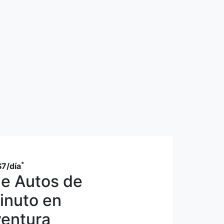
*
$7
/día
de Autos de
inuto en
ventura