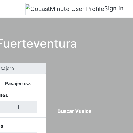
Sign in
 Fuerteventura
Pasajeros
×
ltos
Buscar Vuelos
os