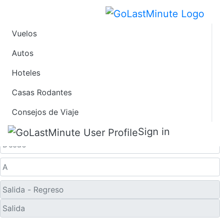
Vuelos
Ofertas de Viaje de
Autos
Hoteles
Último Minuto a
Casas Rodantes
Faisalabad
Consejos de Viaje
Solo ida
Sign in