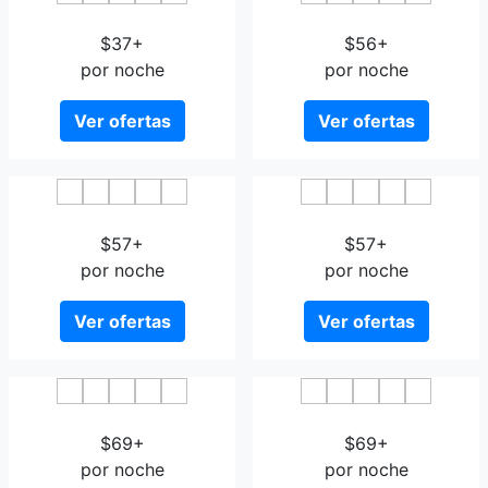
FOX-BOX Apt Dresden
Hotel Novalis Dresden
$37+
$56+
por noche
por noche
Ver ofertas
Ver ofertas
Adler Hotel Dresden
Hotel My Bed Dresden
$57+
$57+
por noche
por noche
Ver ofertas
Ver ofertas
Villa Seraphinum
ACHAT Premium Dresden
$69+
$69+
por noche
por noche