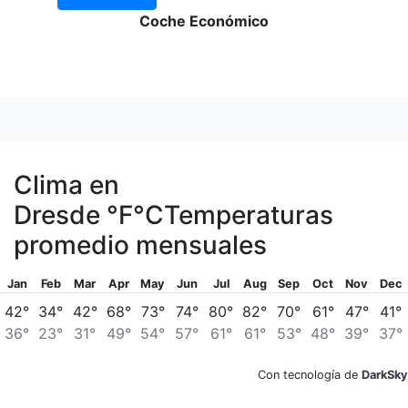
Coche Económico
Clima en
Dresde
°F
°C
Temperaturas
promedio mensuales
Jan
Feb
Mar
Apr
May
Jun
Jul
Aug
Sep
Oct
Nov
Dec
42°
34°
42°
68°
73°
74°
80°
82°
70°
61°
47°
41°
36°
23°
31°
49°
54°
57°
61°
61°
53°
48°
39°
37°
Con tecnología de
DarkSky