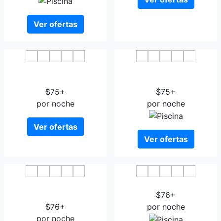
Ver ofertas
Hotel Am Blauen Wunder -
Ibis Styles Dresden
Privathotel
Neustadt
$75+
$75+
por noche
por noche
Ver ofertas
Ver ofertas
Understaytement Am
An der Rennbahn
Schloss
$76+
$76+
por noche
por noche