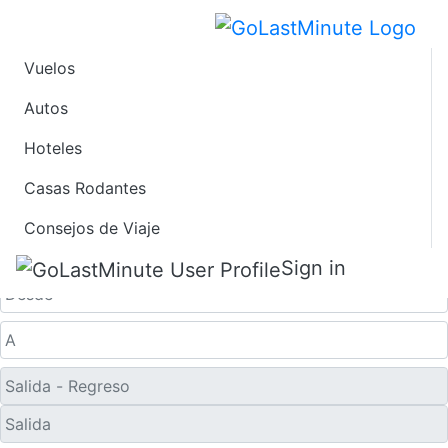
Vuelos
Ofertas de Viaje de
Autos
Hoteles
Último Minuto a
Casas Rodantes
Dresde
Consejos de Viaje
Solo ida
Sign in