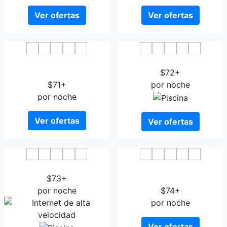
Ver ofertas
Ver ofertas
Premier Inn Dresden City
ibis Dresden Zentrum
Centre
$72+
$71+
por noche
por noche
Ver ofertas
Ver ofertas
Wyndham Garden Dresden
Hotel - Restaurant Kurhaus
$73+
Klotzsche
por noche
$74+
por noche
Ver ofertas