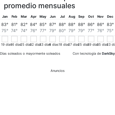
promedio mensuales
Jan
Feb
Mar
Apr
May
Jun
Jul
Aug
Sep
Oct
Nov
Dec
83°
81°
82°
84°
85°
87°
88°
88°
88°
86°
86°
83°
75°
74°
74°
76°
77°
79°
80°
79°
79°
77°
76°
75°
19
días
16
días
25
días
22
días
23
días
8
días
18
días
27
días
25
días
29
días
25
días
23
dí
Días soleados o mayormente soleados
Con tecnología de
DarkSky
Anuncios