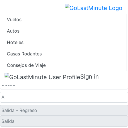
Vuelos
Ofertas de Viaje de
Autos
Hoteles
Último Minuto a
Casas Rodantes
Culebra
Consejos de Viaje
Solo ida
Sign in