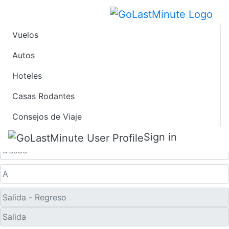
Vuelos
Ofertas de Viaje de
Autos
Hoteles
Último Minuto a
Casas Rodantes
Ciudad de Jeju
Consejos de Viaje
Solo ida
Sign in