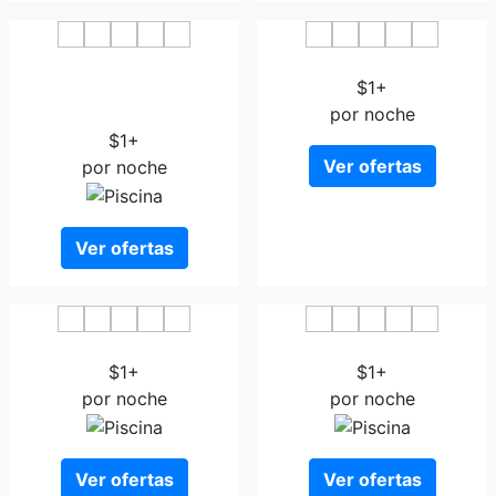
Hotel Whistlelark by
Jeju Hertz Hotel
Bestwestern Signature
$1+
Collection
por noche
$1+
Ver ofertas
por noche
Ver ofertas
Odri Inn
J Dream Hotel
$1+
$1+
por noche
por noche
Ver ofertas
Ver ofertas