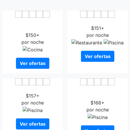
Four Points by Sheraton
Courtyard Brunswick
Brunswick
$151+
$150+
por noche
por noche
Ver ofertas
Ver ofertas
Holiday Inn Brunswick
Hilton Garden Inn
$157+
Brunswick
por noche
$166+
por noche
Ver ofertas