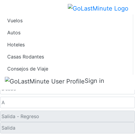
Vuelos
Ofertas de Viaje de
Autos
Hoteles
Último Minuto a
Casas Rodantes
Brunswick
Consejos de Viaje
Solo ida
Sign in