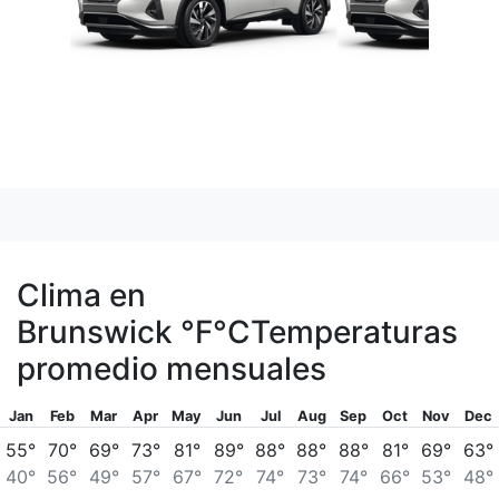
Clima en
Brunswick
°F
°C
Temperaturas
promedio mensuales
Jan
Feb
Mar
Apr
May
Jun
Jul
Aug
Sep
Oct
Nov
Dec
55°
70°
69°
73°
81°
89°
88°
88°
88°
81°
69°
63°
40°
56°
49°
57°
67°
72°
74°
73°
74°
66°
53°
48°