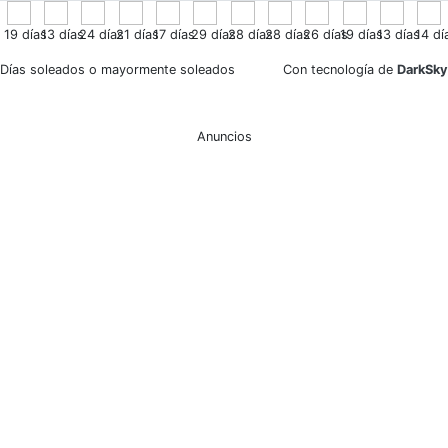
19
días
13
días
24
días
21
días
17
días
29
días
28
días
28
días
26
días
19
días
13
días
14
dí
Días soleados o mayormente soleados
Con tecnología de
DarkSky
Anuncios