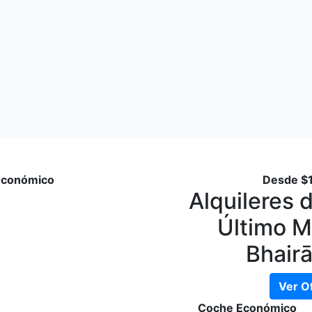
Económico
Desde
$
Alquileres 
Último M
Bhair
Ver O
Coche Económico