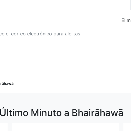
Elim
r a alertas de tarifa
Buscar Vuelos
irāhawā
 Último Minuto a Bhairāhawā