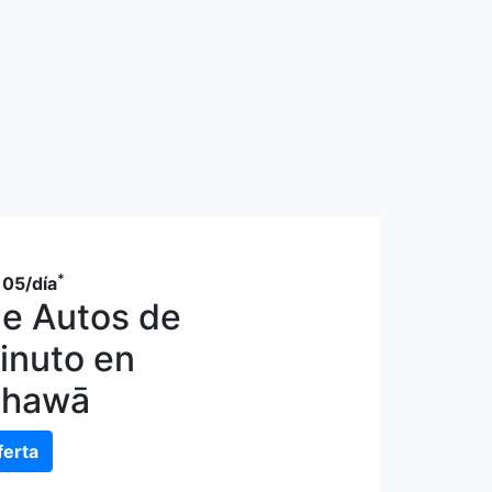
*
105
/día
de Autos de
inuto en
āhawā
ferta