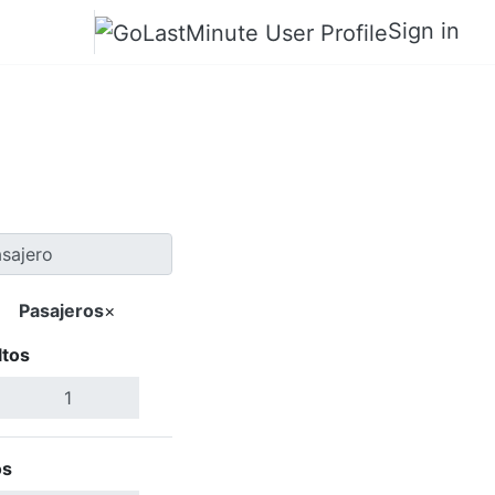
Sign in
a Bhairāhawā
Pasajeros
×
ltos
Buscar Vuelos
os