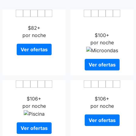
Campanile Bergerac
Brit Hotel Spa du
$82+
Commerce - Bergerac
por noche
$100+
por noche
Ver ofertas
Ver ofertas
Europ'hotel
Hotel La Flambee Bergerac
$106+
$106+
por noche
por noche
Ver ofertas
Ver ofertas