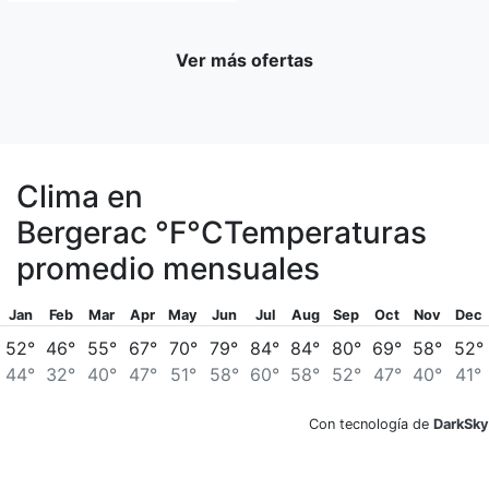
Ver más ofertas
Clima en
Bergerac
°F
°C
Temperaturas
promedio mensuales
Jan
Feb
Mar
Apr
May
Jun
Jul
Aug
Sep
Oct
Nov
Dec
52°
46°
55°
67°
70°
79°
84°
84°
80°
69°
58°
52°
44°
32°
40°
47°
51°
58°
60°
58°
52°
47°
40°
41°
Con tecnología de
DarkSky