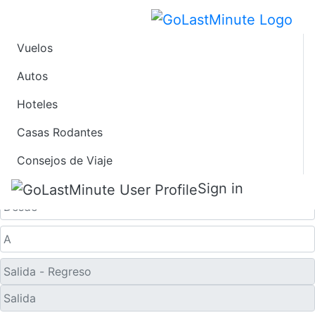
Vuelos
Ofertas de Viaje de
Autos
Hoteles
Último Minuto a
Casas Rodantes
Bergerac
Consejos de Viaje
Solo ida
Sign in