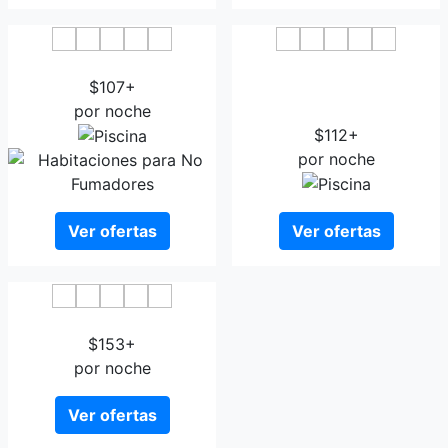
Ludik for Reveurs
The Originals City Hotel de
$107+
Bordeaux Bergerac Inter-
por noche
Hotel
$112+
por noche
Ver ofertas
Ver ofertas
Hotel de France Bergerac
$153+
por noche
Ver ofertas