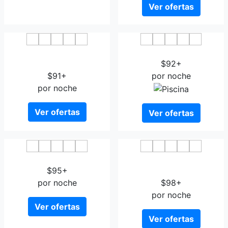
Ver ofertas
B&B HOTEL Antwerpen
De Keyser Hotel
Zuid
$92+
$91+
por noche
por noche
Ver ofertas
Ver ofertas
Hotel Docklands
Aparthotel Adagio
$95+
Antwerp City Center
por noche
$98+
por noche
Ver ofertas
Ver ofertas