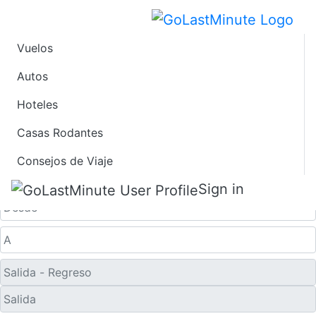
Vuelos
Ofertas de Viaje de
Autos
Hoteles
Último Minuto a
Casas Rodantes
Amberes
Consejos de Viaje
Solo ida
Sign in