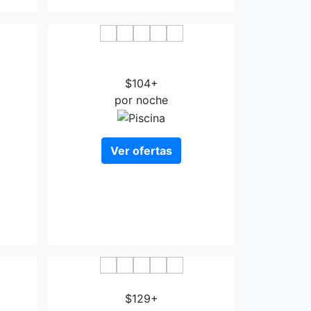
 &
AC Hotel Almeria A Marriott Luxury
& Lifestyle Hotel
$104+
por noche
Ver ofertas
Aire Hotel & Ancient Baths
$129+