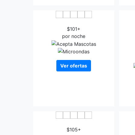
Nuevo Torreluz
$101+
por noche
Ver ofertas
Vita Gran Hotel Almeria
Cortij
$105+