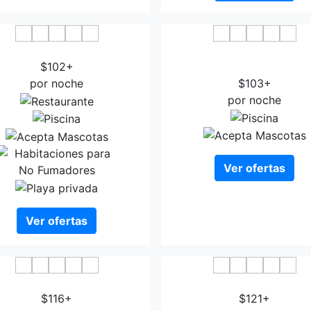
Hotel Costasol
Elba Almeria Business
$102+
Convention Hotel
por noche
$103+
por noche
Ver ofertas
Ver ofertas
o La Molina de Cabo de Gata
Catedral Almeria
$116+
$121+