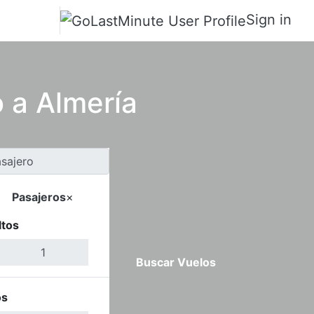
Sign in
o a Almería
Pasajeros
×
ltos
Buscar Vuelos
os