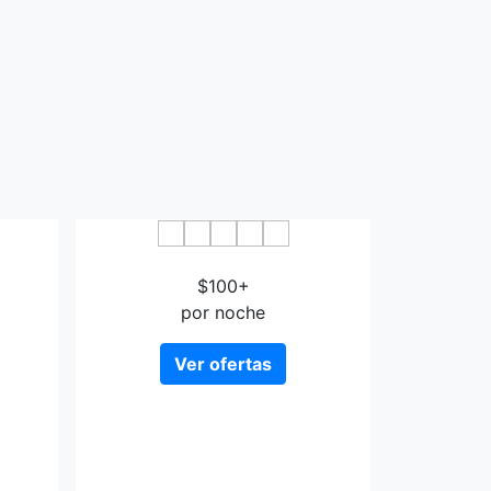
tel
Almeria City Center
$100+
por noche
Ver ofertas