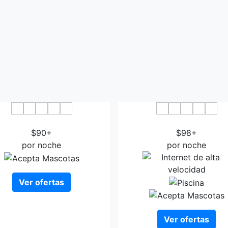
Avenida Hotel Almeria
Sercotel Gran Fama Ho
$90+
$98+
por noche
por noche
Ver ofertas
Ver ofertas