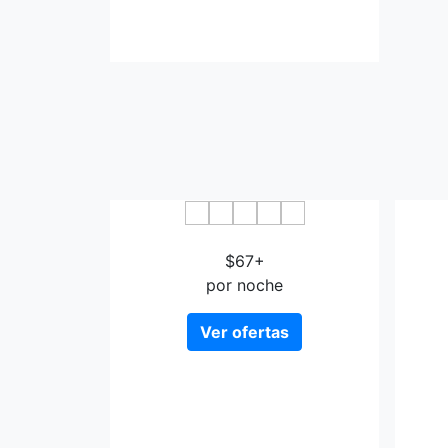
Torreluz Senior
$67+
por noche
Ver ofertas