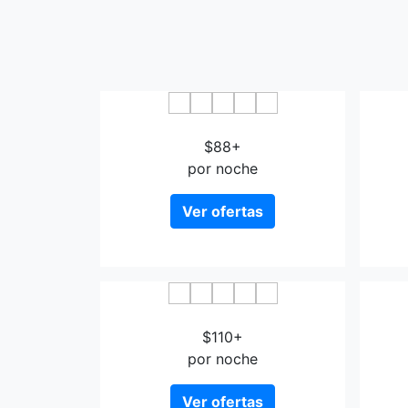
Adonis Ajaccio Hotel Albion
$88+
por noche
Ver ofertas
Kalliste
$110+
por noche
Ver ofertas