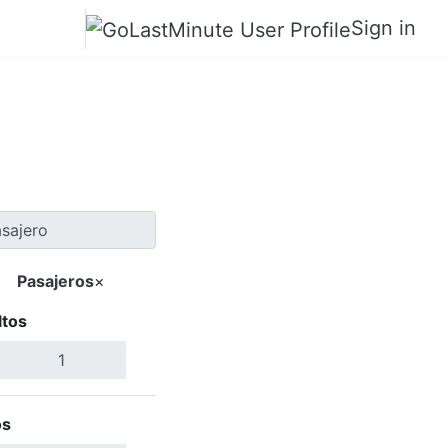
Sign in
 a Ajaccio
Pasajeros
×
ltos
Buscar Vuelos
os