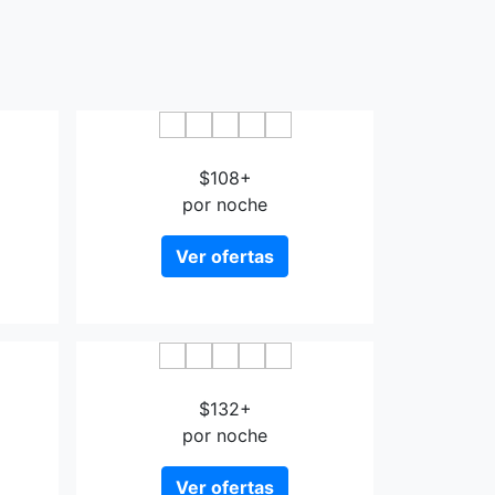
Hotel du Golfe Ajaccio
$108+
por noche
Ver ofertas
leon
Hotel Fesch
$132+
por noche
Ver ofertas