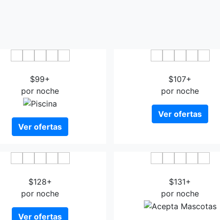
Napoleon Ajaccio
Sun Beach Ajaccio
$99+
$107+
por noche
por noche
Ver ofertas
Ver ofertas
Castel Vecchio
ibis Styles Ajaccio Napo
$128+
$131+
por noche
por noche
Ver ofertas