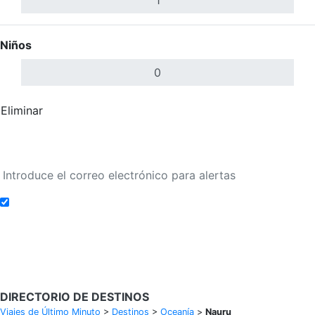
Niños
Eliminar
Completar
Buscar Vuelos
Añadir a alertas de tarifa
Buscar Vuelos
DIRECTORIO DE DESTINOS
Viajes de Último Minuto
>
Destinos
>
Oceanía
>
Nauru