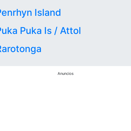
Penrhyn Island
uka Puka Is / Attol
Rarotonga
Anuncios