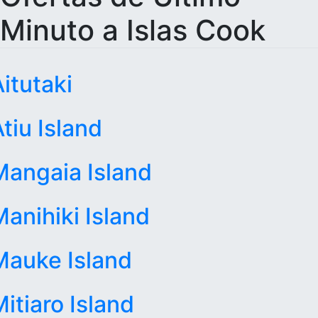
Minuto a Islas Cook
itutaki
tiu Island
Mangaia Island
Manihiki Island
Mauke Island
itiaro Island