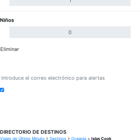
Niños
Eliminar
Completar
Buscar Vuelos
Añadir a alertas de tarifa
Buscar Vuelos
DIRECTORIO DE DESTINOS
Viajes de Último Minuto
>
Destinos
>
Oceanía
>
Islas Cook