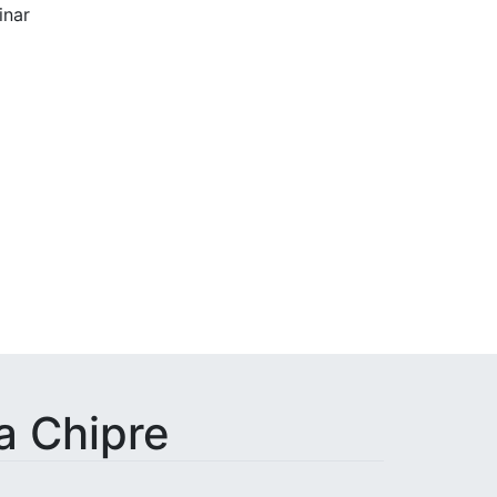
inar
Completar
a Chipre