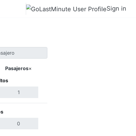
Sign in
Pasajeros
×
ltos
Buscar Vuelos
os