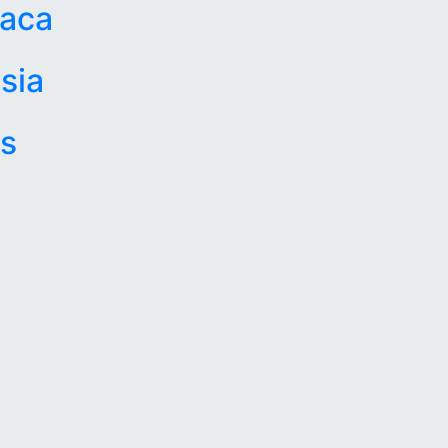
naca
sia
s