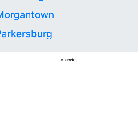
Morgantown
Parkersburg
Anuncios