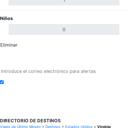
Niños
Eliminar
Completar
Buscar Vuelos
Añadir a alertas de tarifa
Buscar Vuelos
DIRECTORIO DE DESTINOS
Viajes de Último Minuto
>
Destinos
>
Estados Unidos
>
Virginia