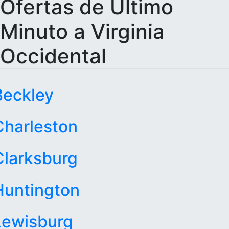
Ofertas de Último
Minuto a Virginia
Occidental
Beckley
Charleston
Clarksburg
Huntington
Lewisburg