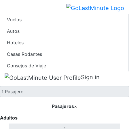
Vuelos
Solo ida
Autos
Hoteles
Casas Rodantes
Consejos de Viaje
Sign in
Pasajeros
×
Adultos