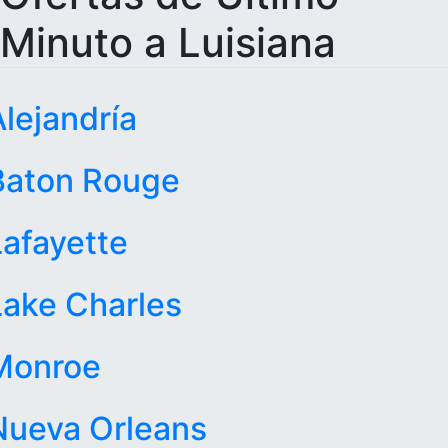
Minuto a Luisiana
Alejandría
Baton Rouge
Lafayette
Lake Charles
Monroe
Nueva Orleans