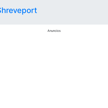
Shreveport
Anuncios