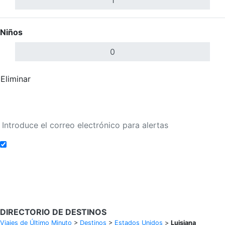
Niños
Eliminar
Completar
Buscar Vuelos
Añadir a alertas de tarifa
Buscar Vuelos
DIRECTORIO DE DESTINOS
Viajes de Último Minuto
>
Destinos
>
Estados Unidos
>
Luisiana