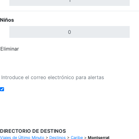
Niños
Eliminar
Completar
Buscar Vuelos
Añadir a alertas de tarifa
Buscar Vuelos
DIRECTORIO DE DESTINOS
Viajes de Último Minuto
>
Destinos
>
Caribe
>
Montserrat