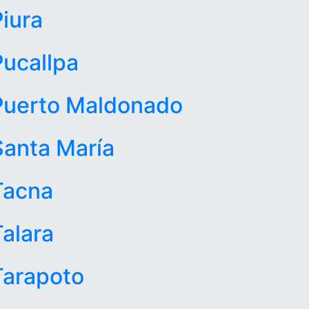
Piura
Pucallpa
Puerto Maldonado
Santa María
Tacna
Talara
Tarapoto