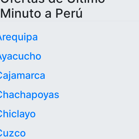
Minuto a Perú
Arequipa
Ayacucho
Cajamarca
Chachapoyas
Chiclayo
Cuzco