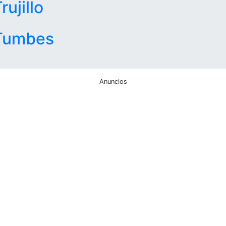
rujillo
Tumbes
Anuncios