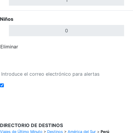
Niños
Eliminar
Completar
Buscar Vuelos
Añadir a alertas de tarifa
Buscar Vuelos
DIRECTORIO DE DESTINOS
Viajes de Último Minuto
>
Destinos
>
América del Sur
>
Perú