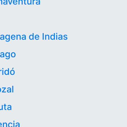
naventura
agena de Indias
tago
ridó
zal
uta
encia