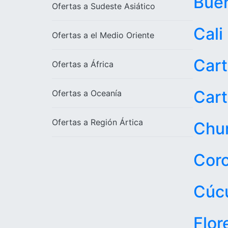
Bue
Ofertas a
Sudeste Asiático
Cali
Ofertas a el
Medio Oriente
Cart
Ofertas a
África
Car
Ofertas a
Oceanía
Ofertas a
Región Ártica
Chu
Coro
Cúc
Flor