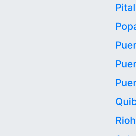
Pital
Pop
Puer
Puer
Pue
Qui
Rio