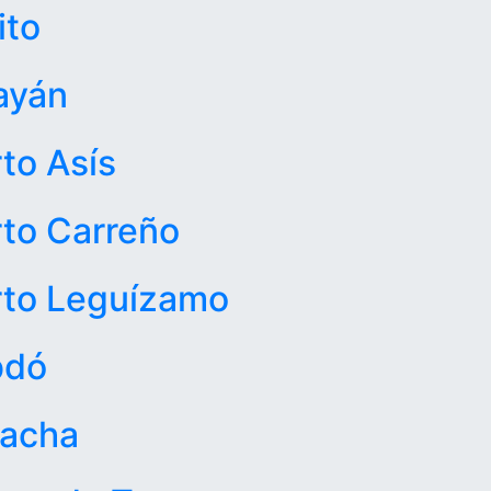
ito
ayán
to Asís
to Carreño
rto Leguízamo
bdó
hacha