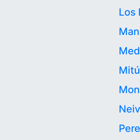
Los 
Man
Mede
Mitú
Mont
Nei
Pere