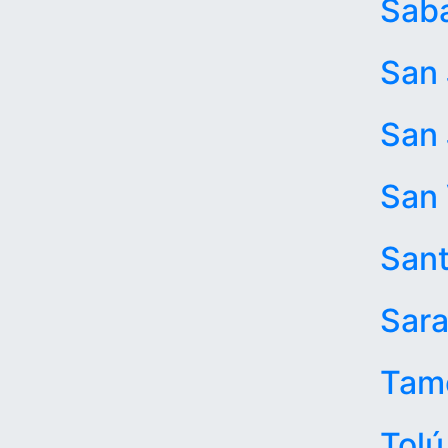
Saba
San 
San 
San 
Sant
Sar
Tam
Tolú