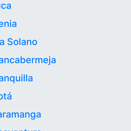
uca
enia
a Solano
rancabermeja
anquilla
otá
aramanga