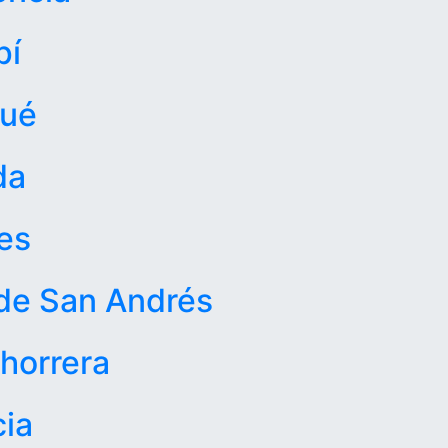
pí
gué
da
les
 de San Andrés
horrera
cia