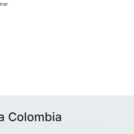
inar
Completar
 a Colombia