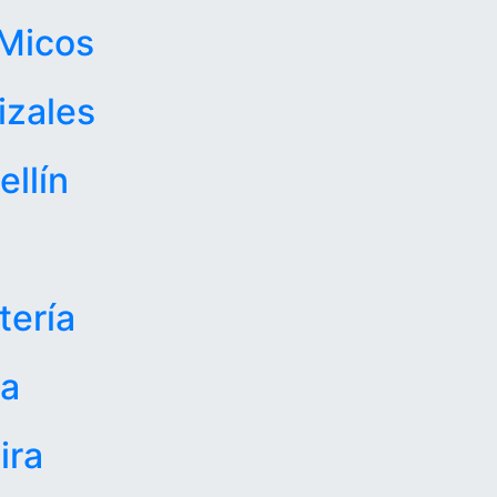
Micos
izales
llín
ería
va
ira