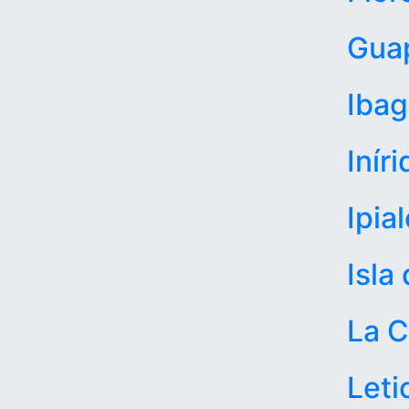
Gua
Iba
Iníri
Ipia
Isla
La C
Leti