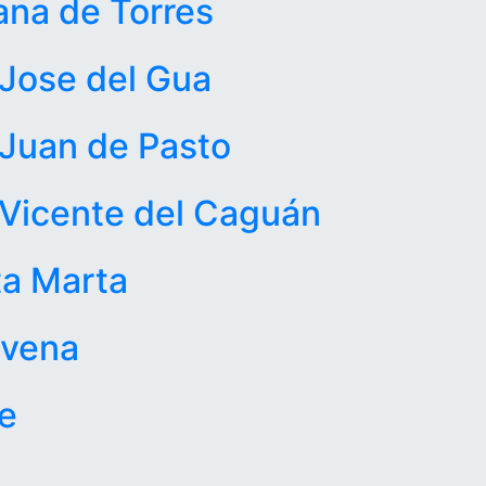
na de Torres
Jose del Gua
Juan de Pasto
Vicente del Caguán
a Marta
avena
e