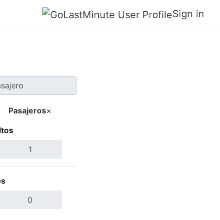
Sign in
Pasajeros
×
ltos
Buscar Vuelos
os