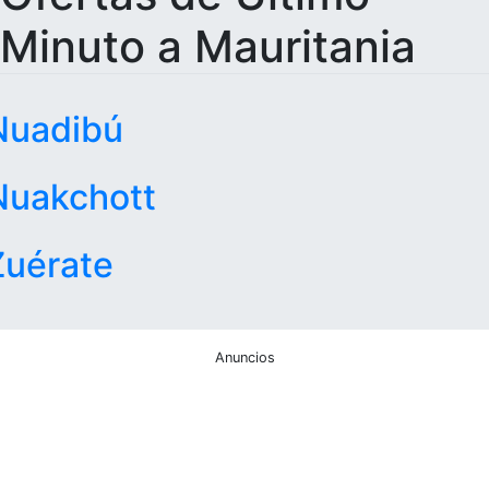
Minuto a Mauritania
Nuadibú
Nuakchott
Zuérate
Anuncios