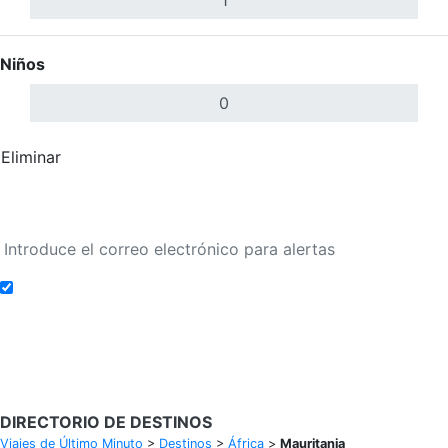
Niños
Eliminar
Completar
Buscar Vuelos
Añadir a alertas de tarifa
Buscar Vuelos
DIRECTORIO DE DESTINOS
Viajes de Último Minuto
>
Destinos
>
África
>
Mauritania