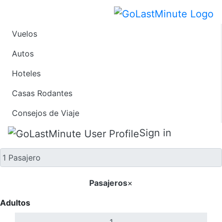
Vuelos
Solo ida
Autos
Hoteles
Casas Rodantes
Consejos de Viaje
Sign in
Pasajeros
×
Adultos