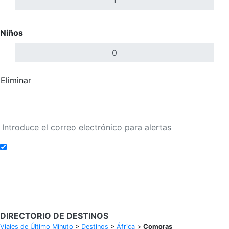
Niños
Eliminar
Completar
Buscar Vuelos
Añadir a alertas de tarifa
Buscar Vuelos
DIRECTORIO DE DESTINOS
Viajes de Último Minuto
>
Destinos
>
África
>
Comoras