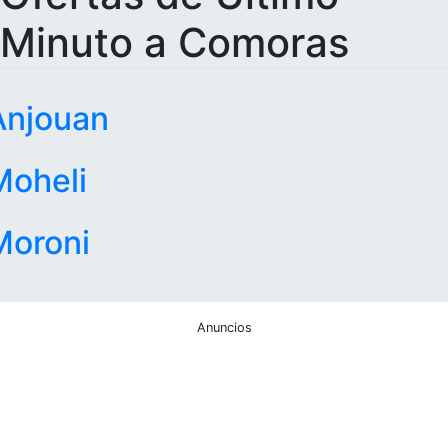
Minuto a Comoras
Anjouan
Moheli
Moroni
Anuncios